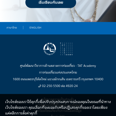
เริ่มเรียนกันเลย
ภาษาไทย
ENGLISH
ศูนย์พัฒนาวิชาการด้านตลาดการท่องเที่ยว - TAT Academy
การท่องเที่ยวแห่งประเทศไทย
1600 ถนนเพชรบุรีตัดใหม่ แขวงมักกะสัน เขตราชเทวี กรุงเทพฯ 10400
02-250-5500 ต่อ 4920-24
นโยบายความเป็นส่วนตัว
เว็บไซต์ของเราใช้คุกกี้เพื่อปรับปรุงประสบการณ์ของคุณในขณะที่นำทาง
การร้องขอใช้สิทธิของเจ้าของข้อมูล
เว็บไซต์ของเรา คุณเลือกที่จะยอมรับหรือปฏิเสธคุกกี้ของเราโดยเพียง
การร้องเรียนเกี่ยวกับการละเมิดข้อมูล
แค่คลิกการตั้งค่าคุกกี้